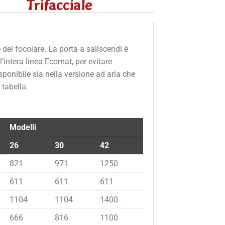
Trifacciale
 del focolare. La porta a saliscendi è
’intera linea Ecomat, per evitare
ponibile sia nella versione ad aria che
 tabella.
Modelli
26
30
42
821
971
1250
611
611
611
1104
1104
1400
666
816
1100