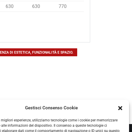
630
630
770
NZA DI ESTETICA, FUNZIONALITÀ E SPAZIO.
Termocamini
Gestisci Consenso Cookie
Termocamini ad acqua: riscaldamento e acqua calda in tutta
la casa
le migliori esperienze, utilizziamo tecnologie come i cookie per memorizzare
 alle informazioni del dispositivo. Il consenso a queste tecnologie ci
Termocamini ventilati per tutte le esigenze di riscaldamento
i elaborare dati come il comportamento di navigazione o ID unici su questo