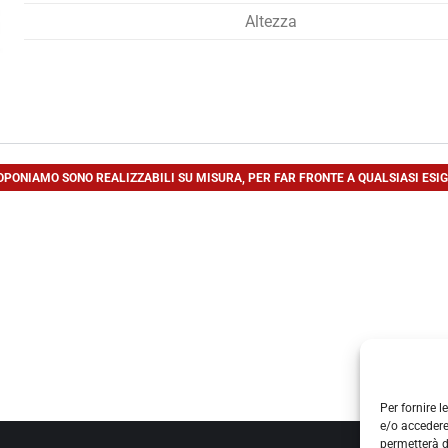
Altezza
PONIAMO SONO REALIZZABILI SU MISURA, PER FAR FRONTE A QUALSIASI ESIGE
Sede legale
VIA DI BADIA, 686
Per fornire 
55012 CAPANNORI - LUCCA - TOSCANA
e/o accedere
permetterà d