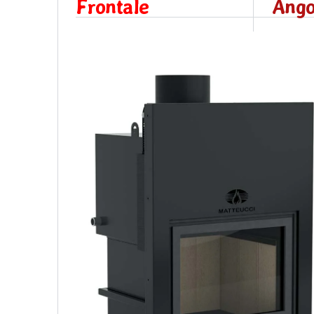
Frontale
Ango